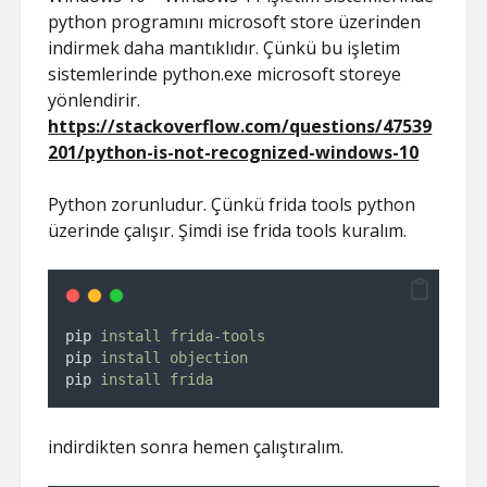
python programını microsoft store üzerinden
indirmek daha mantıklıdır. Çünkü bu işletim
sistemlerinde python.exe microsoft storeye
yönlendirir.
https://stackoverflow.com/questions/47539
201/python-is-not-recognized-windows-10
Python zorunludur. Çünkü frida tools python
üzerinde çalışır. Şimdi ise frida tools kuralım.
pip 
install
frida-tools
pip 
install
objection
pip 
install
frida
indirdikten sonra hemen çalıştıralım.