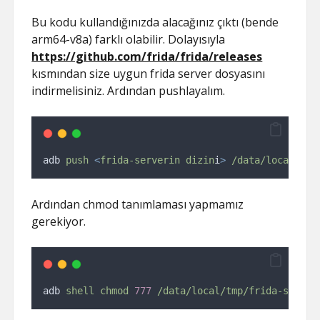
Bu kodu kullandığınızda alacağınız çıktı (bende
arm64-v8a) farklı olabilir. Dolayısıyla
https://github.com/frida/frida/releases
kısmından size uygun frida server dosyasını
indirmelisiniz. Ardından pushlayalım.
adb 
push
<
frida-serverin
dizin
i
>
/data/local/tmp
Ardından chmod tanımlaması yapmamız
gerekiyor.
adb 
shell
chmod
777
/data/local/tmp/frida-server