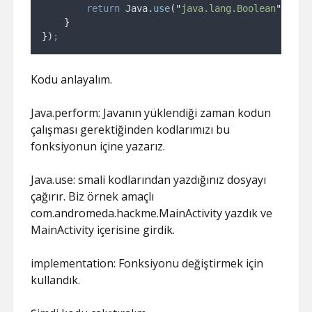
return
Java
.
use
(
"
java.lang.Boolean
"
)
.
$ne
}
}
)
;
Kodu anlayalım.
Java.perform: Javanın yüklendiği zaman kodun
çalışması gerektiğinden kodlarımızı bu
fonksiyonun içine yazarız.
Java.use: smali kodlarından yazdığınız dosyayı
çağırır. Biz örnek amaçlı
com.andromeda.hackme.MainActivity yazdık ve
MainActivity içerisine girdik.
implementation: Fonksiyonu değiştirmek için
kullandık.