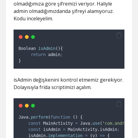
olmadığımıza göre şifremizi veriyor. Haliyle
admin olmadığımızdanda şifreyi alamıyoruz.
Kodu inceleyelim.
Boolean
isAdmin
()
{
return
admin
;
}
isAdmin değişkenini kontrol etmemiz gerekiyor.
Dolayısıyla frida scriptimizi açalım.
Java
.
perform
(
function
()
{
const
MainActivity
=
Java
.
use
(
'
com.andromeda
const
isAdmin
=
MainActivity
.
isAdmin
;
isAdmin
.
implementation
=
(
v
)
=>
{