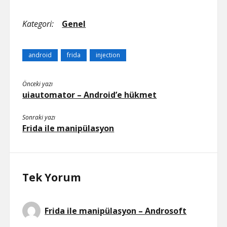
Kategori:
Genel
android
frida
injection
Önceki yazı
uiautomator – Android’e hükmet
Sonraki yazı
Frida ile manipülasyon
Tek Yorum
Frida ile manipülasyon – Androsoft