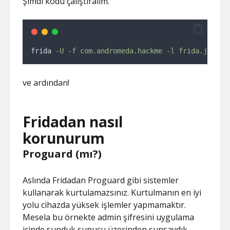
Şimdi kodu çalıştıralım.
frida 
-U
-f
com.andromeda.hackme
-l
frida.js
--n
ve ardından!
Fridadan nasıl
korunurum
Proguard (mı?)
Aslında Fridadan Proguard gibi sistemler
kullanarak kurtulamazsınız. Kurtulmanın en iyi
yolu cihazda yüksek işlemler yapmamaktır.
Mesela bu örnekte admin şifresini uygulama
içinde sunduk sunucu üzerinden sunsaydık